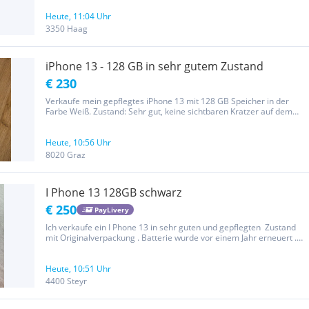
Heute, 11:04 Uhr
3350 Haag
iPhone 13 - 128 GB in sehr gutem Zustand
€ 230
Verkaufe mein gepflegtes iPhone 13 mit 128 GB Speicher in der
Farbe Weiß. Zustand: Sehr gut, keine sichtbaren Kratzer auf dem
Display oder Gehäuse (wurde stets sorgsam behandelt). Akku:
Akkukapazität liegt bei 79% (voll funktionsfähig). Lieferumfang:...
Heute, 10:56 Uhr
8020 Graz
I Phone 13 128GB schwarz
€ 250
PayLivery
Ich verkaufe ein I Phone 13 in sehr guten und gepflegten Zustand
mit Originalverpackung . Batterie wurde vor einem Jahr erneuert .
Verkauft wird es wegen Neuanschaffung . Preis ist verhandelbar.
Für weitere Infos gerne melden.
Heute, 10:51 Uhr
4400 Steyr