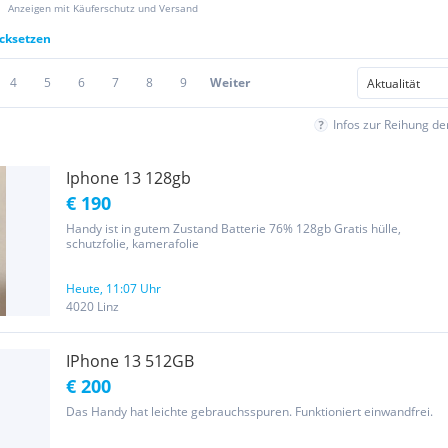
Anzeigen mit Käuferschutz und Versand
ücksetzen
4
5
6
7
8
9
Weiter
Infos zur Reihung d
Iphone 13 128gb
€ 190
Handy ist in gutem Zustand Batterie 76% 128gb Gratis hülle,
schutzfolie, kamerafolie
Heute, 11:07 Uhr
4020 Linz
IPhone 13 512GB
€ 200
Das Handy hat leichte gebrauchsspuren. Funktioniert einwandfrei.