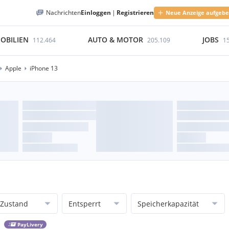
Nachrichten
Einloggen
|
Registrieren
Neue Anzeige aufgeb
OBILIEN
AUTO & MOTOR
JOBS
112.464
205.109
1
Apple
iPhone 13
Zustand
Entsperrt
Speicherkapazität
PayLivery