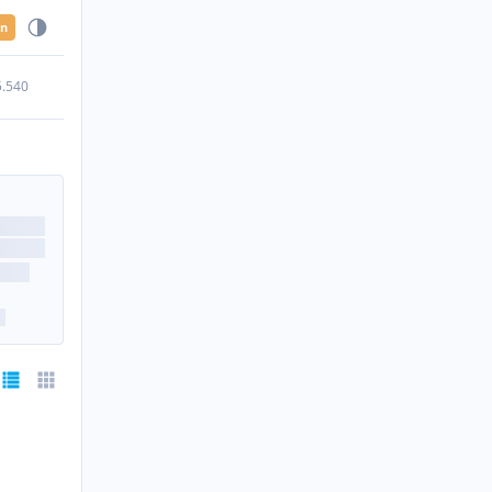
en
5.540