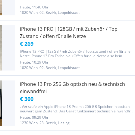
Tag) • Technisch einwandfrei, alles funktioniert perfekt...
Heute, 11:40 Uhr
1020 Wien, 02. Bezirk, Leopoldstadt
iPhone 13 PRO |128GB / mit Zubehör / Top
Zustand / offen für alle Netze
€ 269
iPhone 13 PRO |128GB / mit Zubehör / Top Zustand / offen für alle
Netze iPhone 13 Pro Farbe blau Offen für alle Netze also kein
Simlock , kann mit jede Karte verwendet werden 128GB Akku
Heute, 10:29 Uhr
Kapazität 73% Es wurde nie was getauscht Alles funktioniert
1020 Wien, 02. Bezirk, Leopoldstadt
perfekt...
iPhone 13 Pro 256 Gb optisch neu & technisch
einwandfrei
€ 300
. Verkaufe ein Apple iPhone 13 Pro mit 256 GB Speicher in optisch
neuwertigem Zustand. Das Gerät funktioniert technisch einwandfrei
– Face ID, Kameras, Display und alle weiteren Funktionen arbeiten
Heute, 09:29 Uhr
ohne Probleme. Akku 80% . Das iPhone ist entsperrt, auf...
1230 Wien, 23. Bezirk, Liesing