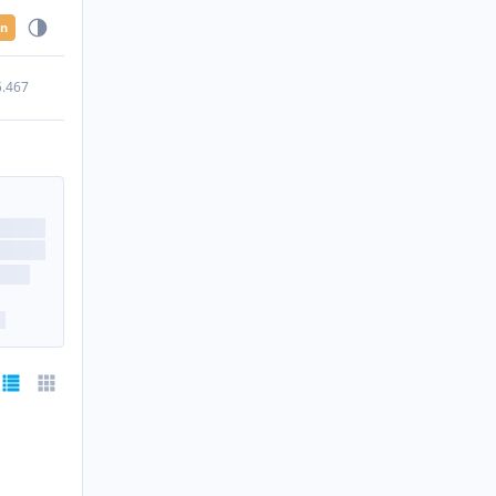
en
5.467