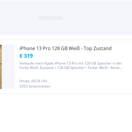
iPhone 13 Pro 128 GB Weiß - Top Zustand
€ 319
Verkaufe mein Apple iPhone 13 Pro mit 128 GB Speicher in der
Farbe Weiß. Zustand: • 128 GB Speicher • Farbe: Weiß • Keine
Kratzer • Keine nennenswerten Gebrauchsspuren • Rückseite
einwandfrei und ohne Beschädigungen • Display ebenfalls in sehr
gutem...
Heute, 09:24 Uhr
3353 Seitenstetten