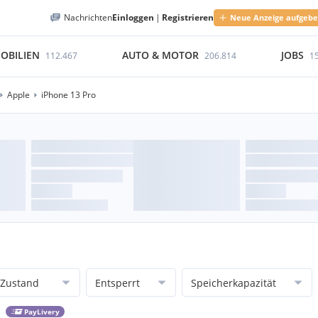
Nachrichten
Einloggen
|
Registrieren
Neue Anzeige aufgeb
OBILIEN
AUTO & MOTOR
JOBS
112.467
206.814
1
Apple
iPhone 13 Pro
Zustand
Entsperrt
Speicherkapazität
PayLivery