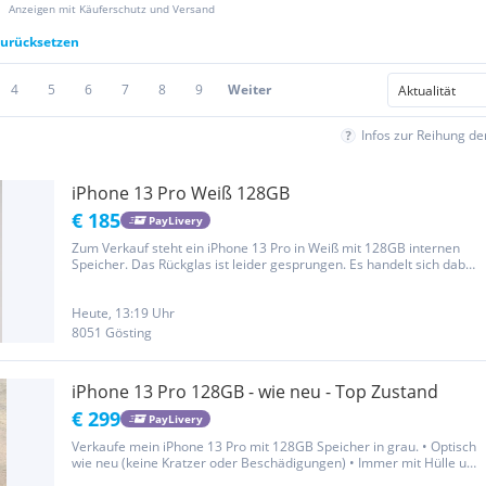
Anzeigen mit Käuferschutz und Versand
 zurücksetzen
4
5
6
7
8
9
Weiter
Infos zur Reihung d
iPhone 13 Pro Weiß 128GB
€ 185
PayLivery
Zum Verkauf steht ein iPhone 13 Pro in Weiß mit 128GB internen
Speicher. Das Rückglas ist leider gesprungen. Es handelt sich dabei
aber um einen rein optischen Mangel, der die Funktionsfähigkeit
des Geräts nicht beeinträchtigt. Die Batteriekapazität...
Heute, 13:19 Uhr
8051 Gösting
iPhone 13 Pro 128GB - wie neu - Top Zustand
€ 299
PayLivery
Verkaufe mein iPhone 13 Pro mit 128GB Speicher in grau. • Optisch
wie neu (keine Kratzer oder Beschädigungen) • Immer mit Hülle und
Schutzfolie verwendet • Akku: 86 % (hält problemlos einen ganzen