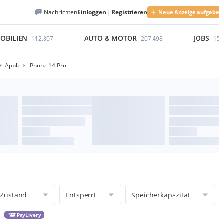
Nachrichten
Einloggen
|
Registrieren
Neue Anzeige aufgeb
OBILIEN
AUTO & MOTOR
JOBS
112.807
207.498
1
Apple
iPhone 14 Pro
Zustand
Entsperrt
Speicherkapazität
PayLivery