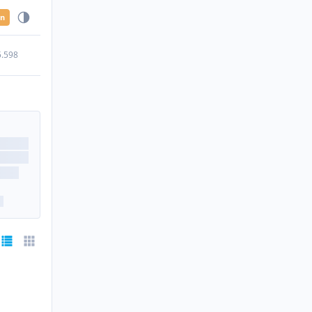
en
5.598