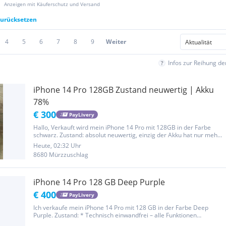
Anzeigen mit Käuferschutz und Versand
 zurücksetzen
4
5
6
7
8
9
Weiter
Infos zur Reihung d
iPhone 14 Pro 128GB Zustand neuwertig | Akku
78%
€ 300
PayLivery
Hallo, Verkauft wird mein iPhone 14 Pro mit 128GB in der Farbe
schwarz. Zustand: absolut neuwertig, einzig der Akku hat nur mehr
78% Health - hält aber trotzdem noch mind. einen Tag. Das iPhone
Heute, 02:32 Uhr
hat keine Kratzer, weder vorne noch hinten. Von Tag 1 ist...
8680 Mürzzuschlag
iPhone 14 Pro 128 GB Deep Purple
€ 400
PayLivery
Ich verkaufe mein iPhone 14 Pro mit 128 GB in der Farbe Deep
Purple. Zustand: * Technisch einwandfrei – alle Funktionen
funktionieren perfekt. * Kein Simlock – offen für alle Netze. * Face