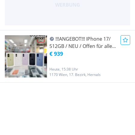
!!!ANGEBOT!!! IPhone 17/
512GB / NEU / Offen für alle
Netze / Werksoffen /
€ 939
Originalverpackt / Volle
Herstellergarantie /
Heute, 15:38 Uhr
SCHWARZ
1170 Wien, 17. Bezirk, Hernals