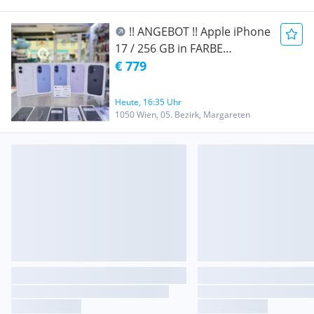
Rechnung
!! ANGEBOT !! Apple iPhone
17 / 256 GB in FARBE
SCHWARZ, LAVENDEL,
€ 779
Nagelneu/ Original Verpackt /
Offen Für alle Netze / AT-
Heute, 16:35 Uhr
WARE / EU-WARE/ mit
1050 Wien, 05. Bezirk, Margareten
Rechnung