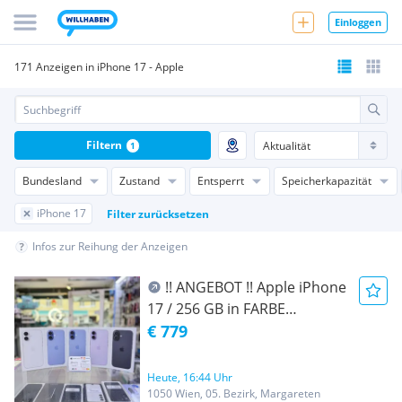
Einloggen
171 Anzeigen in iPhone 17 - Apple
Filtern
1
Bundesland
Zustand
Entsperrt
Speicherkapazität
iPhone 17
Filter zurücksetzen
Infos zur Reihung der Anzeigen
!! ANGEBOT !! Apple iPhone
17 / 256 GB in FARBE
SCHWARZ, LAVENDEL,
€ 779
Nagelneu/ Original Verpackt /
Offen Für alle Netze / AT-
Heute, 16:44 Uhr
WARE / EU-WARE/ mit
1050 Wien, 05. Bezirk, Margareten