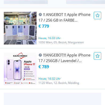
!! ANGEBOT !! Apple iPhone
17 / 256 GB in FARBE
SCHWARZ, LAVENDEL,
€ 779
Nagelneu/ Original Verpackt /
Offen Für alle Netze / AT-
Heute, 16:33 Uhr
WARE / EU-WARE/ mit
1050 Wien, 05. Bezirk, Margareten
Rechnung
!!!ANGEBOT!!! Apple iPhone
17 / 256GB / Lavendel /
Nagelneu / AT-Ware / offen
€ 789
für alle Netze / Volle
Herstellergarantie
Heute, 16:32 Uhr
1120 Wien, 12. Bezirk, Meidling