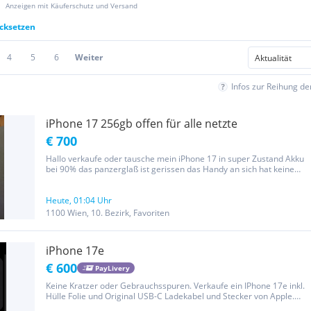
Anzeigen mit Käuferschutz und Versand
ücksetzen
4
5
6
Weiter
Infos zur Reihung d
iPhone 17 256gb offen für alle netzte
€ 700
Hallo verkaufe oder tausche mein iPhone 17 in super Zustand Akku
bei 90% das panzerglaß ist gerissen das Handy an sich hat keine
Kratzer Tausch nur gegen iPhone 17 air
Heute, 01:04 Uhr
1100 Wien, 10. Bezirk, Favoriten
iPhone 17e
€ 600
PayLivery
Keine Kratzer oder Gebrauchsspuren. Verkaufe ein IPhone 17e inkl.
Hülle Folie und Original USB-C Ladekabel und Stecker von Apple.
Ohne Verpackung da ein Büroartikel aus der Arbeit. Wurde kaum