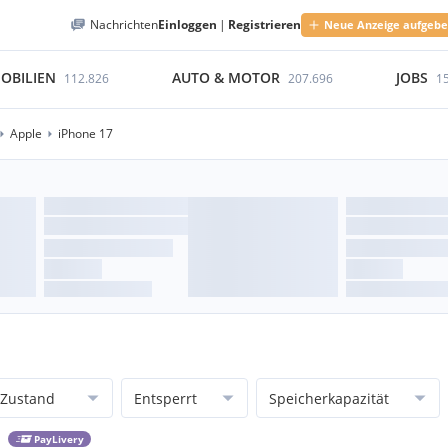
Nachrichten
Einloggen
|
Registrieren
Neue Anzeige aufgeb
OBILIEN
AUTO & MOTOR
JOBS
112.826
207.696
1
Apple
iPhone 17
Zustand
Entsperrt
Speicherkapazität
PayLivery