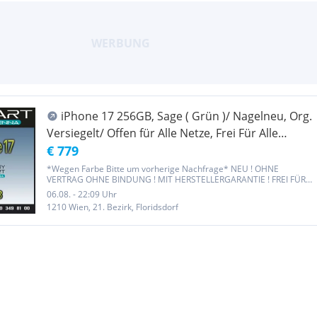
iPhone 17 256GB, Sage ( Grün )/ Nagelneu, Org.
Versiegelt/ Offen für Alle Netze, Frei Für Alle
Netze/ Mit OVP und 1 Jahr Herstellergarantie/ Nur
€ 779
bei Handy Smart Vienna/
*Wegen Farbe Bitte um vorherige Nachfrage* NEU ! OHNE
VERTRAG OHNE BINDUNG ! MIT HERSTELLERGARANTIE ! FREI FÜR
ALLE NETZE ! Zahlungsart:NUR Barzahlung ist möglich(Wir nehmen
06.08. - 22:09 Uhr
keine Bankomat und Kreditkarten) KEIN VERSAND - NUR
1210 Wien, 21. Bezirk, Floridsdorf
ABHOLUNG IM SHOP 1210 WIEN...