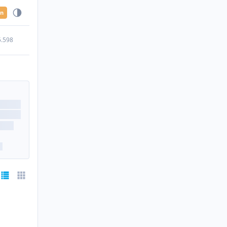
en
5.598