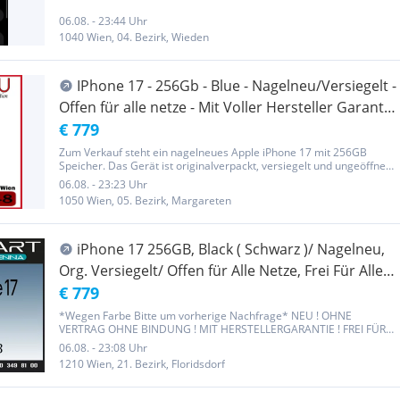
genutzt. Laut eu recht keine Garantie und Rücknahme!
06.08. - 23:44 Uhr
1040 Wien, 04. Bezirk, Wieden
IPhone 17 - 256Gb - Blue - Nagelneu/Versiegelt -
Offen für alle netze - Mit Voller Hersteller Garantie
- EU VERSION(AT-Ware) - MOBILE GURU 1050 Wien
€ 779
Zum Verkauf steht ein nagelneues Apple iPhone 17 mit 256GB
Speicher. Das Gerät ist originalverpackt, versiegelt und ungeöffnet
– direkt aus der Box. Details: Modell: Apple iPhone 17 Speicher:
06.08. - 23:23 Uhr
256GB Zustand: Neu / Versiegelt Frei für alle Netze...
1050 Wien, 05. Bezirk, Margareten
iPhone 17 256GB, Black ( Schwarz )/ Nagelneu,
Org. Versiegelt/ Offen für Alle Netze, Frei Für Alle
Netze/ Mit OVP und 1 Jahr Herstellergarantie/ Nur
€ 779
bei Handy Smart Vienna/
*Wegen Farbe Bitte um vorherige Nachfrage* NEU ! OHNE
VERTRAG OHNE BINDUNG ! MIT HERSTELLERGARANTIE ! FREI FÜR
ALLE NETZE ! Zahlungsart:NUR Barzahlung ist möglich(Wir nehmen
06.08. - 23:08 Uhr
keine Bankomat und Kreditkarten) KEIN VERSAND - NUR
1210 Wien, 21. Bezirk, Floridsdorf
ABHOLUNG IM SHOP 1210 WIEN...