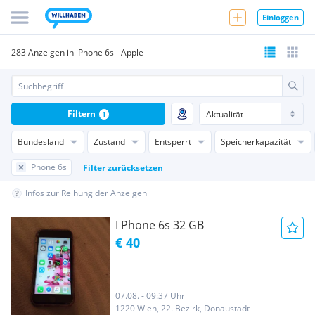
Einloggen
283 Anzeigen in iPhone 6s - Apple
Filtern
1
Bundesland
Zustand
Entsperrt
Speicherkapazität
iPhone 6s
Filter zurücksetzen
Infos zur Reihung der Anzeigen
I Phone 6s 32 GB
€ 40
07.08. - 09:37 Uhr
1220 Wien, 22. Bezirk, Donaustadt