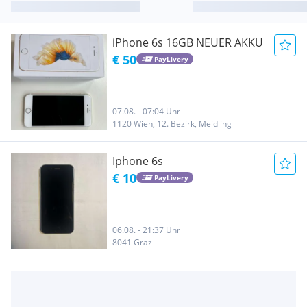
iPhone 6s 16GB NEUER AKKU
€ 50
PayLivery
07.08. - 07:04 Uhr
1120 Wien, 12. Bezirk, Meidling
Iphone 6s
€ 10
PayLivery
06.08. - 21:37 Uhr
8041 Graz