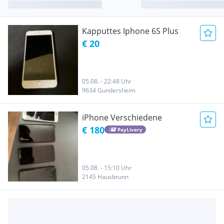
Kapputtes Iphone 6S Plus
€ 20
05.08. - 22:48 Uhr
9634 Gundersheim
iPhone Verschiedene
€ 180
PayLivery
05.08. - 15:10 Uhr
2145 Hausbrunn