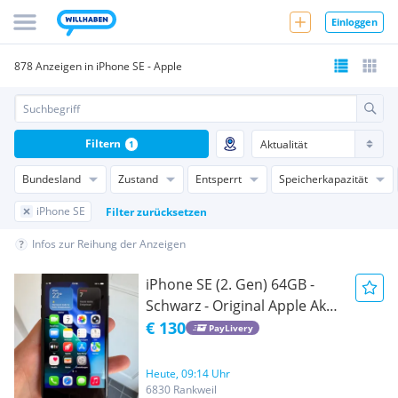
Einloggen
878 Anzeigen in iPhone SE - Apple
Filtern
1
Bundesland
Zustand
Entsperrt
Speicherkapazität
iPhone SE
Filter zurücksetzen
Infos zur Reihung der Anzeigen
iPhone SE (2. Gen) 64GB -
Schwarz - Original Apple Akku
(94%) - Top Zustand!
€ 130
PayLivery
Heute, 09:14 Uhr
6830 Rankweil