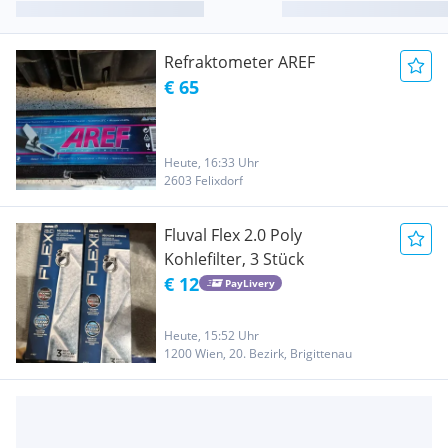
Refraktometer AREF
€ 65
Heute, 16:33 Uhr
2603 Felixdorf
Fluval Flex 2.0 Poly
Kohlefilter, 3 Stück
€ 12
PayLivery
Heute, 15:52 Uhr
1200 Wien, 20. Bezirk, Brigittenau