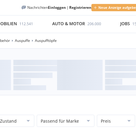
Nachrichten
Einloggen
|
Registrieren
Neue Anzeige aufgeb
OBILIEN
AUTO & MOTOR
JOBS
112.541
206.000
1
ubehör
Auspuffe
Auspufftöpfe
Zustand
Passend für Marke
Preis