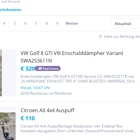
z und Versand
zurücksetzen
4
5
6
7
8
9
Weiter
Infos zur Reihung d
VW Golf 8 GTI VIII Enschalddämpher Variant
5WA253611N
€ 320
PayLivery
Endschalldämpfer VW Golf 8 GTI VIII Variant CG 5WA253211D mit
2X AKRAPOVIC EXHAUST TIPS 4" SAND BLASTED UNIVERSAL SILVER
STAINLESS STEEL €320 ohne OEM Heckdiffusor aber mit €370
Heute, 14:47 Uhr
4204 Reichenau im Mühlkreis
Citroen AX 4x4 Auspuff
€ 110
Citroen AX 4x4 Auspuffanlage Katalysator inkl. Endtopf Nur
komplett abzugeben Eher schlechter Zustand Privatverkauf ohne
Garantie und Gewährleistung