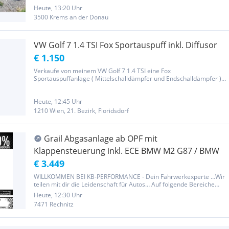
Heute, 13:20 Uhr
3500 Krems an der Donau
VW Golf 7 1.4 TSI Fox Sportauspuff inkl. Diffusor
€ 1.150
Verkaufe von meinem VW Golf 7 1.4 TSI eine Fox
Sportauspuffanlage ( Mittelschalldämpfer und Endschalldämpfer )
inkl. Diffusor Neupreis Endschalldämpfer 779€ Neupreis
Mittelschalldämpfer 399€ Neupreis Rieger Diffusor 198€
Endschalldämpfer wurde für...
Heute, 12:45 Uhr
1210 Wien, 21. Bezirk, Floridsdorf
Grail Abgasanlage ab OPF mit
Klappensteuerung inkl. ECE BMW M2 G87 / BMW
€ 3.449
WILLKOMMEN BEI KB-PERFORMANCE - Dein Fahrwerkexperte …Wir
teilen mit dir die Leidenschaft für Autos… Auf folgende Bereiche
haben wir uns spezialisiert: Fahrwerke, Felgen, Reifen,
Heute, 12:30 Uhr
Leistungshardware und Typisierungen...
7471 Rechnitz