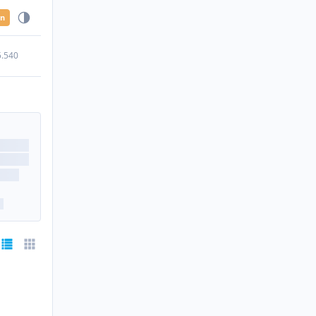
en
5.540