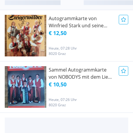
Autogrammkarte von
Winfried Stark und seine
Original Steigerwälder
€ 12,50
Musikanten
Heute, 07:28 Uhr
8020 Graz
Sammel Autogrammkarte
von NOBODYS mit dem Lied
HEARST NUR DU
€ 10,50
Heute, 07:26 Uhr
8020 Graz