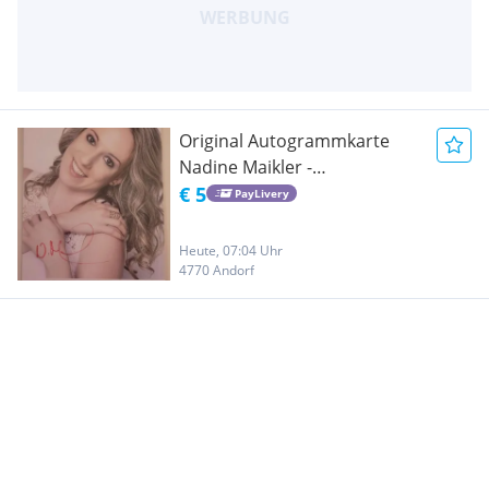
Original Autogrammkarte
Nadine Maikler -
Handsigniert
€ 5
PayLivery
Heute, 07:04 Uhr
4770 Andorf