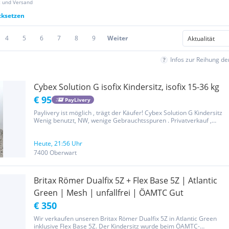
z und Versand
cksetzen
4
5
6
7
8
9
Weiter
Infos zur Reihung d
Cybex Solution G isofix Kindersitz, isofix 15-36 kg
€ 95
PayLivery
Paylivery ist möglich , trägt der Käufer! Cybex Solution G Kindersitz
Wenig benutzt, NW, wenige Gebrauchtsspuren . Privatverkauf ,
keine Garantie.
Heute, 21:56 Uhr
7400 Oberwart
Britax Römer Dualfix 5Z + Flex Base 5Z | Atlantic
Green | Mesh | unfallfrei | ÖAMTC Gut
€ 350
Wir verkaufen unseren Britax Römer Dualfix 5Z in Atlantic Green
inklusive Flex Base 5Z. Der Kindersitz wurde beim ÖAMTC-