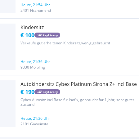
Kindersitztest im Herbst 2023 mit der Note „Gut“ bewertet.
Heute, 21:54 Uhr
Geeignet für Kinder von 61–105 cm (ca. 3 Monate bis 4 Jahre) bis 18
2401 Fischamend
kg....
Kindersitz
€ 100
PayLivery
Verkaufe gut erhaltenen Kindersitz,wenig gebraucht
Heute, 21:36 Uhr
9330 Mölbling
Autokindersitz Cybex Platinum Sirona Z+ incl Base
€ 190
PayLivery
Cybex Autositz incl Base für Isofix, gebraucht für 1 Jahr, sehr guter
Zustand
Heute, 21:36 Uhr
2191 Gaweinstal