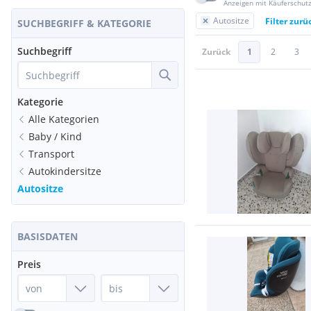
Anzeigen mit Käuferschut
Autositze
Filter zurü
SUCHBEGRIFF & KATEGORIE
Suchbegriff
Zurück
1
2
3
Kategorie
Alle Kategorien
Baby / Kind
Transport
Autokindersitze
Autositze
BASISDATEN
Preis