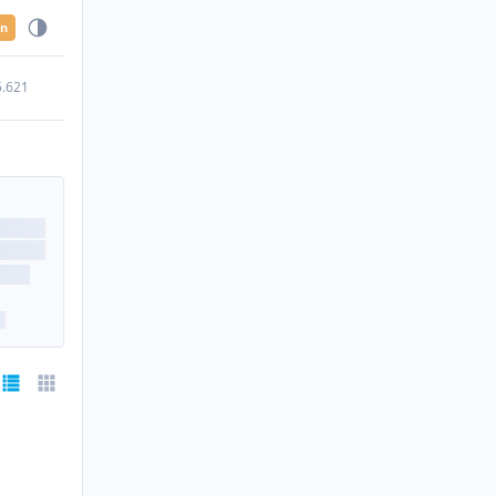
en
5.621