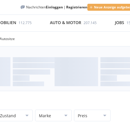
Nachrichten
Einloggen
|
Registrieren
Neue Anzeige aufgeb
OBILIEN
AUTO & MOTOR
JOBS
112.775
207.145
1
Autositze
Zustand
Marke
Preis