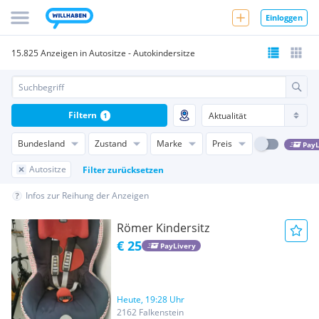
Einloggen
15.825 Anzeigen in Autositze - Autokindersitze
Filtern
1
Bundesland
Zustand
Marke
Preis
PayL
Autositze
Filter zurücksetzen
Infos zur Reihung der Anzeigen
Römer Kindersitz
€ 25
PayLivery
Heute, 19:28 Uhr
2162 Falkenstein