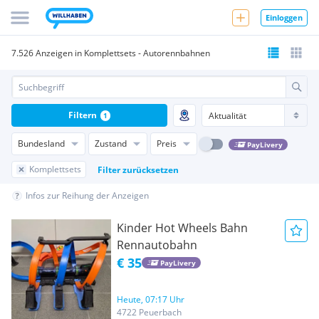
Einloggen
7.526 Anzeigen in Komplettsets - Autorennbahnen
Filtern
1
Bundesland
Zustand
Preis
PayLivery
Komplettsets
Filter zurücksetzen
Infos zur Reihung der Anzeigen
Kinder Hot Wheels Bahn
Rennautobahn
€ 35
PayLivery
Heute, 07:17 Uhr
4722 Peuerbach