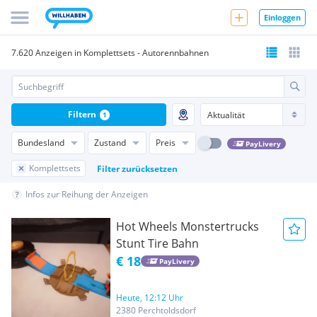
Einloggen
7.620 Anzeigen in Komplettsets - Autorennbahnen
Filtern
1
Bundesland
Zustand
Preis
PayLivery
Komplettsets
Filter zurücksetzen
Infos zur Reihung der Anzeigen
Hot Wheels Monstertrucks
Stunt Tire Bahn
€ 18
PayLivery
Heute, 12:12 Uhr
2380 Perchtoldsdorf