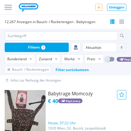
Einloggen
12.267 Anzeigen in Bauch- / Rückentragen - Babytragen
Filtern
1
Bundesland
Zustand
Marke
Preis
PayL
Bauch- / Rückentragen
Filter zurücksetzen
Infos zur Reihung der Anzeigen
Babytrage Momcozy
€ 40
PayLivery
Heute, 07:22 Uhr
1020 Wien, 02. Bezirk, Leopoldstadt