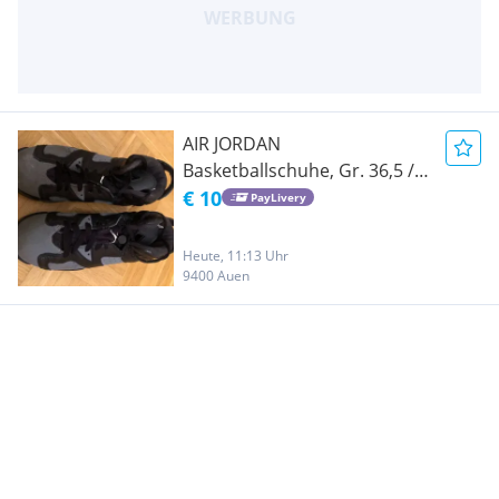
AIR JORDAN
Basketballschuhe, Gr. 36,5 /
grau-schwarz
€ 10
PayLivery
Heute, 11:13 Uhr
9400 Auen