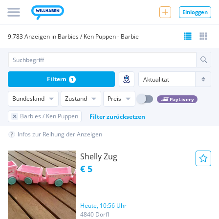
Einloggen
9.783 Anzeigen in Barbies / Ken Puppen - Barbie
Filtern
1
Bundesland
Zustand
Preis
PayLivery
Barbies / Ken Puppen
Filter zurücksetzen
Infos zur Reihung der Anzeigen
Shelly Zug
€ 5
Heute, 10:56 Uhr
4840 Dörfl