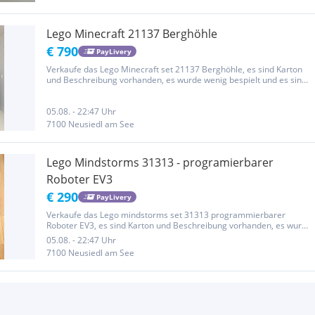
Lego Minecraft 21137 Berghöhle
€ 790
PayLivery
Verkaufe das Lego Minecraft set 21137 Berghöhle, es sind Karton
und Beschreibung vorhanden, es wurde wenig bespielt und es sind
alle teile enthalten. Privatverkauf - keine Garantie oder Rücknahme
05.08. - 22:47 Uhr
7100 Neusiedl am See
Lego Mindstorms 31313 - programierbarer
Roboter EV3
€ 290
PayLivery
Verkaufe das Lego mindstorms set 31313 programmierbarer
Roboter EV3, es sind Karton und Beschreibung vorhanden, es wurde
wenig bespielt und es sind alle teile enthalten. Privatverkauf - keine
05.08. - 22:47 Uhr
Garantie oder Rücknahme
7100 Neusiedl am See