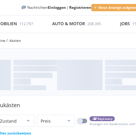
Nachrichten
Einloggen
|
Registrieren
Neue Anzeige aufgeb
OBILIEN
AUTO & MOTOR
JOBS
112.797
208.395
1
ine / -kästen
aukästen
PayLivery
Zustand
Preis
Anzeigen mit Käuferschutz und
ilter zurücksetzen