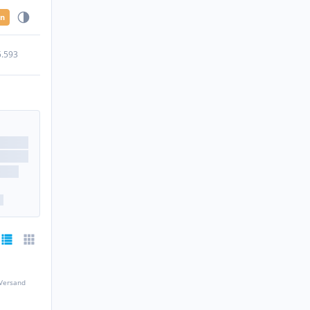
en
5.593
 Versand