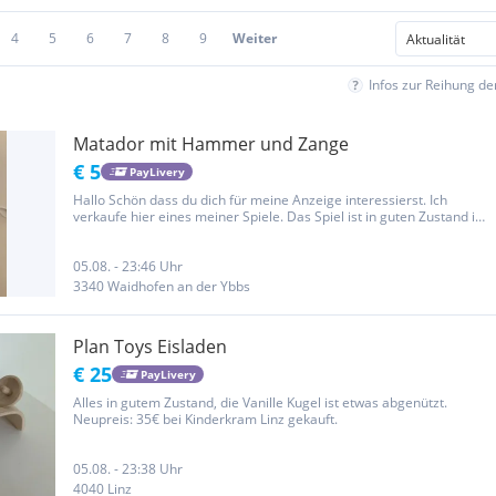
4
5
6
7
8
9
Weiter
Infos zur Reihung d
Matador mit Hammer und Zange
€ 5
PayLivery
Hallo Schön dass du dich für meine Anzeige interessierst. Ich
verkaufe hier eines meiner Spiele. Das Spiel ist in guten Zustand in
der Originalverpackung. Gerne können wir auch ein Paket für
mehrere meiner Spiele erstellen um Versandkosten zu sparen. Ich...
05.08. - 23:46 Uhr
3340 Waidhofen an der Ybbs
Plan Toys Eisladen
€ 25
PayLivery
Alles in gutem Zustand, die Vanille Kugel ist etwas abgenützt.
Neupreis: 35€ bei Kinderkram Linz gekauft.
05.08. - 23:38 Uhr
4040 Linz