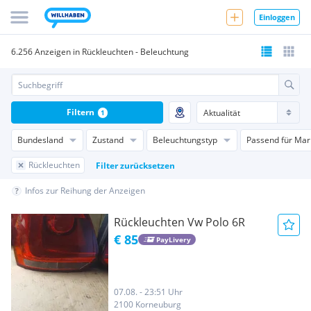
Einloggen
6.256 Anzeigen in Rückleuchten - Beleuchtung
Filtern
1
Bundesland
Zustand
Beleuchtungstyp
Passend für Mar
Rückleuchten
Filter zurücksetzen
Infos zur Reihung der Anzeigen
Rückleuchten Vw Polo 6R
€ 85
PayLivery
07.08. - 23:51 Uhr
2100 Korneuburg