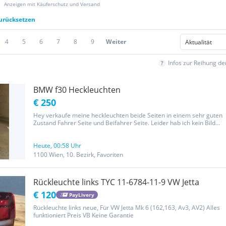
Anzeigen mit Käuferschutz und Versand
zurücksetzen
4
5
6
7
8
9
Weiter
Infos zur Reihung d
BMW f30 Heckleuchten
€ 250
Hey verkaufe meine heckleuchten beide Seiten in einem sehr guten
Zustand Fahrer Seite und Beifahrer Seite. Leider hab ich kein Bild
wo beide Seiten drauf sind
Heute, 00:58 Uhr
1100 Wien, 10. Bezirk, Favoriten
Rückleuchte links TYC 11-6784-11-9 VW Jetta
€ 120
PayLivery
Rückleuchte links neue, Für VW Jetta Mk 6 (162,163, Av3, AV2) Alles
funktioniert Preis VB Keine Garantie