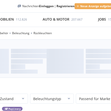
Nachrichten
Einloggen
|
Registrieren
Neue Anzeige aufgeb
OBILIEN
AUTO & MOTOR
JOBS
112.826
207.667
1
ubehör
Beleuchtung
Rückleuchten
Zustand
Beleuchtungstyp
Passend für Marke
PayLivery