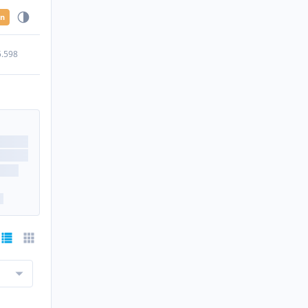
en
5.598