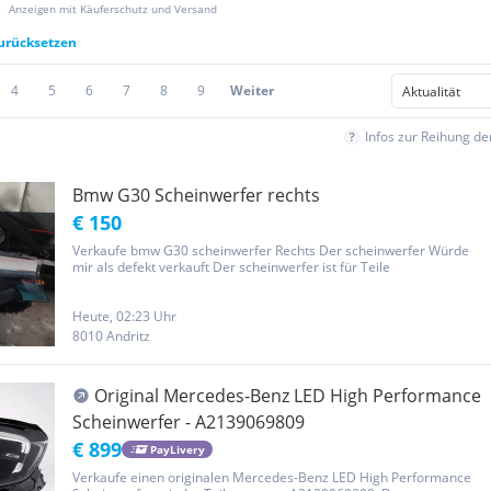
Anzeigen mit Käuferschutz und Versand
zurücksetzen
4
5
6
7
8
9
Weiter
Infos zur Reihung d
Bmw G30 Scheinwerfer rechts
€ 150
Verkaufe bmw G30 scheinwerfer Rechts Der scheinwerfer Würde
mir als defekt verkauft Der scheinwerfer ist für Teile
Heute, 02:23 Uhr
8010 Andritz
Original Mercedes-Benz LED High Performance
Scheinwerfer - A2139069809
€ 899
PayLivery
Verkaufe einen originalen Mercedes-Benz LED High Performance