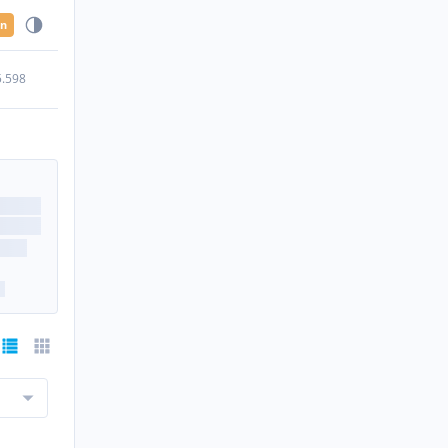
en
5.598