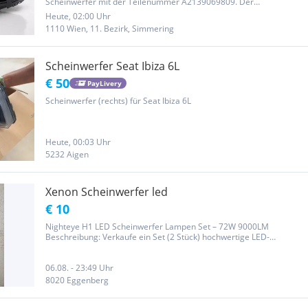
Scheinwerfer mit der Teilenummer A2139069809. Der
Scheinwerfer ist gebraucht, befindet sich jedoch in einem sehr
Heute, 02:00 Uhr
guten Zustand. Die Streuscheibe ist klar und ohne Risse oder
1110 Wien, 11. Bezirk, Simmering
größere...
Scheinwerfer Seat Ibiza 6L
€ 50
PayLivery
Scheinwerfer (rechts) für Seat Ibiza 6L
Heute, 00:03 Uhr
5232 Aigen
Xenon Scheinwerfer led
€ 10
Nighteye H1 LED Scheinwerfer Lampen Set – 72W 9000LM
Beschreibung: Verkaufe ein Set (2 Stück) hochwertige LED-
Leuchtmittel der Marke Nighteye (Modell A315-S2) für das Auto
oder Motorrad. Die Lampen bieten ein extrem helles, kaltweißes
Licht und sind ein...
06.08. - 23:49 Uhr
8020 Eggenberg