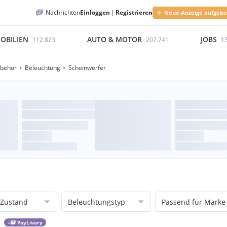
Nachrichten
Einloggen
|
Registrieren
Neue Anzeige aufgeb
OBILIEN
AUTO & MOTOR
JOBS
112.823
207.741
1
ubehör
Beleuchtung
Scheinwerfer
Zustand
Beleuchtungstyp
Passend für Marke
PayLivery