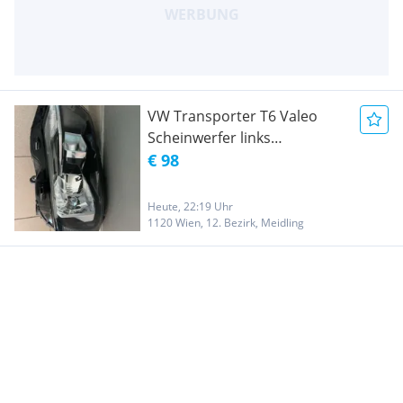
VW Transporter T6 Valeo
Scheinwerfer links
7E1941015AD H4
€ 98
Heute, 22:19 Uhr
1120 Wien, 12. Bezirk, Meidling