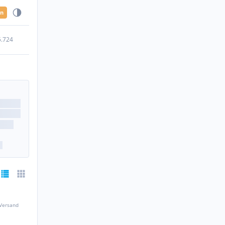
en
5.724
 Versand