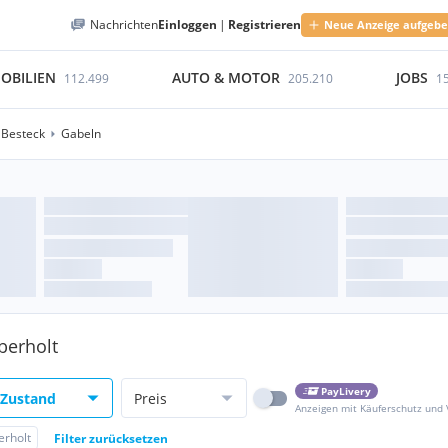
Nachrichten
Einloggen
|
Registrieren
Neue Anzeige aufgeb
OBILIEN
AUTO & MOTOR
JOBS
112.499
205.210
1
Besteck
Gabeln
berholt
PayLivery
Zustand
Preis
Anzeigen mit Käuferschutz und
erholt
Filter zurücksetzen