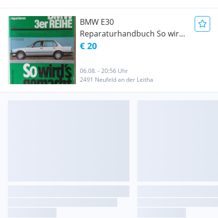
BMW E30
Reparaturhandbuch So wirds
gemacht
€ 20
06.08. - 20:56 Uhr
2491 Neufeld an der Leitha