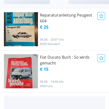
Reparaturanleitung Peugeot
604
€ 25
06.08. - 20:07 Uhr
8200 Gleisdorf
Fiat Ducato Buch : So wirds
gemacht
€ 15
06.08. - 19:44 Uhr
4020 Linz