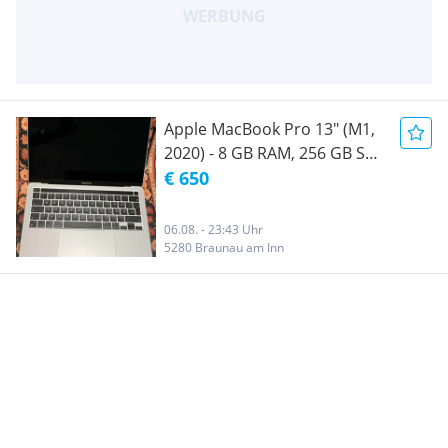
Apple MacBook Pro 13" (M1,
2020) - 8 GB RAM, 256 GB SSD
- Top Zustand
€ 650
06.08. - 23:43 Uhr
5280 Braunau am Inn