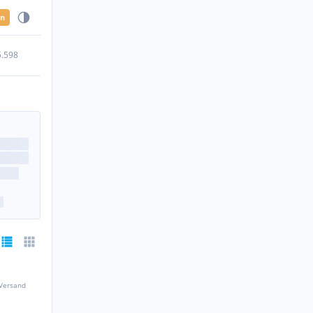
en
5.598
 Versand