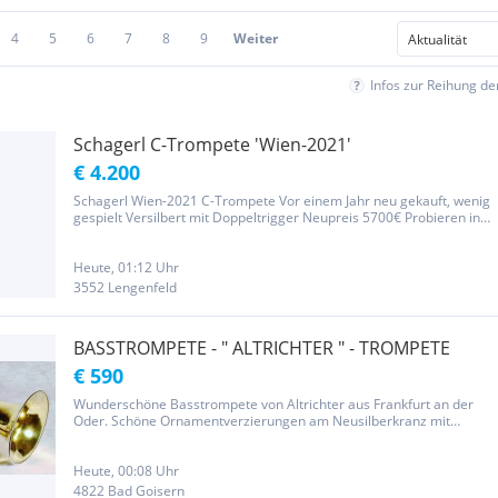
4
5
6
7
8
9
Weiter
Infos zur Reihung d
Schagerl C-Trompete 'Wien-2021'
€ 4.200
Schagerl Wien-2021 C-Trompete Vor einem Jahr neu gekauft, wenig
gespielt Versilbert mit Doppeltrigger Neupreis 5700€ Probieren in
Wien oder Niederösterreich in Lengenfeld
Heute, 01:12 Uhr
3552 Lengenfeld
BASSTROMPETE - " ALTRICHTER " - TROMPETE
€ 590
Wunderschöne Basstrompete von Altrichter aus Frankfurt an der
Oder. Schöne Ornamentverzierungen am Neusilberkranz mit
Namensgravur als Hoflieferant. Länge 51 cm Schall 18 cm Wurde
überholt, sofort spielbereit..... Versand kein Problem
Heute, 00:08 Uhr
4822 Bad Goisern