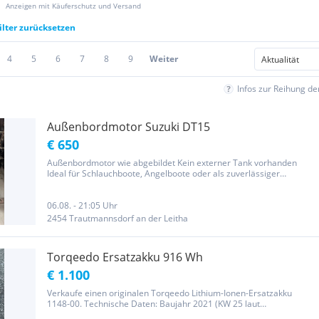
Anzeigen mit Käuferschutz und Versand
ilter zurücksetzen
4
5
6
7
8
9
Weiter
Infos zur Reihung d
Außenbordmotor Suzuki DT15
€ 650
Außenbordmotor wie abgebildet Kein externer Tank vorhanden
Ideal für Schlauchboote, Angelboote oder als zuverlässiger
Ersatzmotor. Der Motor kann nach Terminvereinbarung gerne
besichtigt werden. Privatverkauf – keine Garantie, Gewährleistung
oder...
06.08. - 21:05 Uhr
2454 Trautmannsdorf an der Leitha
Torqeedo Ersatzakku 916 Wh
€ 1.100
Verkaufe einen originalen Torqeedo Lithium-Ionen-Ersatzakku
1148-00. Technische Daten: Baujahr 2021 (KW 25 laut
Seriennummer) 29 V 31,5 Ah 916 Wh Original Torqeedo Akku