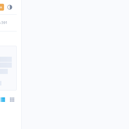
en
5.591