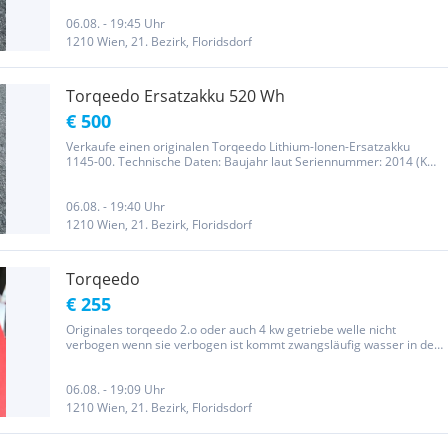
Passend für Torqeedo Travel Modelle mit 915/916-Wh-Akku. Der
Akku wurde...
06.08. - 19:45 Uhr
1210 Wien, 21. Bezirk, Floridsdorf
Torqeedo Ersatzakku 520 Wh
€ 500
Verkaufe einen originalen Torqeedo Lithium-Ionen-Ersatzakku
1145-00. Technische Daten: Baujahr laut Seriennummer: 2014 (KW
19) 29,6 V 18 Ah 520 Wh Original Torqeedo Akku Der Akku wurde
ausschließlich privat und saisonal genutzt (Juni bis September). Er...
06.08. - 19:40 Uhr
1210 Wien, 21. Bezirk, Floridsdorf
Torqeedo
€ 255
Originales torqeedo 2.o oder auch 4 kw getriebe welle nicht
verbogen wenn sie verbogen ist kommt zwangsläufig wasser in den
pylon neupreis 452.-
06.08. - 19:09 Uhr
1210 Wien, 21. Bezirk, Floridsdorf