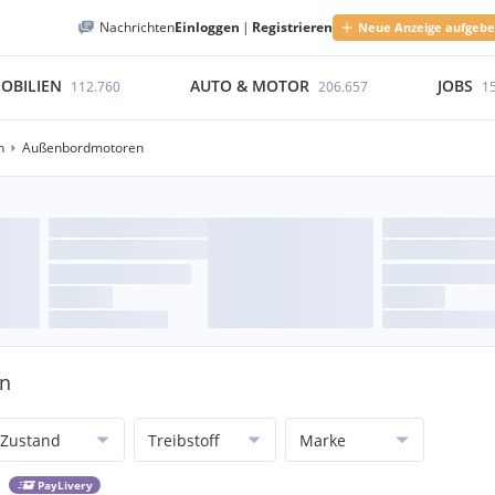
Nachrichten
Einloggen
|
Registrieren
Neue Anzeige aufgeb
OBILIEN
AUTO & MOTOR
JOBS
112.760
206.657
1
n
Außenbordmotoren
en
Zustand
Treibstoff
Marke
PayLivery