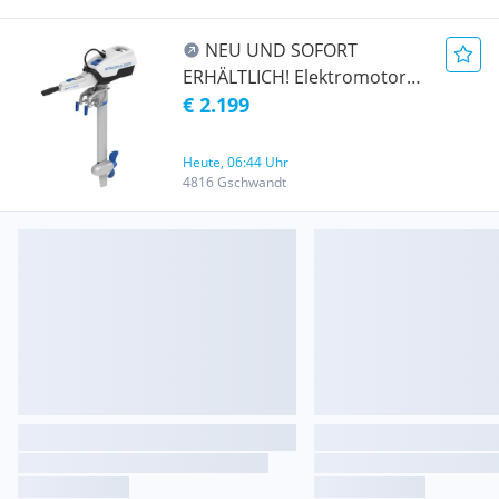
NEU UND SOFORT
ERHÄLTLICH! Elektromotor
Epropulsion Spirit 1.0 PLUS
€ 2.199
für IHR Boot - Erhältlich in
Langschaft oder Kurzschaft
Heute, 06:44 Uhr
4816 Gschwandt