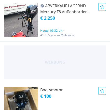
ABVERKAUF LAGERND
Mercury F8 Außenborder
Verbrenner Aussenborder
€ 2.250
Außenbord Motor 8 PS NEU
Bootsmotor Bootmotor für
Heute, 06:32 Uhr
Angelboot Ruderboot
4160 Aigen im Mühlkreis
Motorboot
Bootsmotor
€ 100