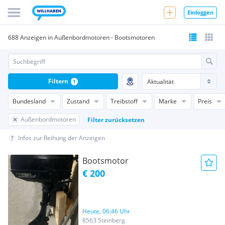
Einloggen
688 Anzeigen in Außenbordmotoren - Bootsmotoren
Filtern
1
Bundesland
Zustand
Treibstoff
Marke
Preis
Außenbordmotoren
Filter zurücksetzen
Infos zur Reihung der Anzeigen
Bootsmotor
€ 200
Heute, 06:46 Uhr
8563 Steinberg