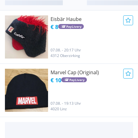
Eisbär Haube
€ 8
PayLivery
07.08. - 20:17 Uhr
4312 Oberzirking
Marvel Cap (Original)
€ 10
PayLivery
07.08. - 19:13 Uhr
4020 Linz