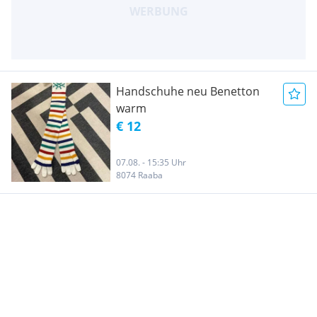
Handschuhe neu Benetton
warm
€ 12
07.08. - 15:35 Uhr
8074 Raaba