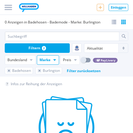
Einloggen
0 Anzeigen in Badehosen - Bademode - Marke: Burlington
Filtern
2
Bundesland
Marke
Preis
PayLivery
Badehosen
Burlington
Filter zurücksetzen
Infos zur Reihung der Anzeigen