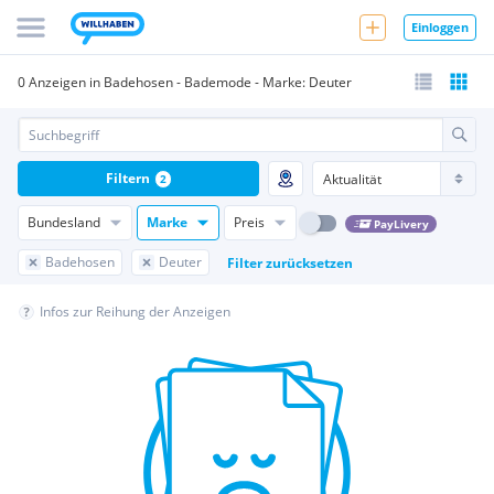
Einloggen
0 Anzeigen in Badehosen - Bademode - Marke: Deuter
Filtern
2
Bundesland
Marke
Preis
PayLivery
Badehosen
Deuter
Filter zurücksetzen
Infos zur Reihung der Anzeigen