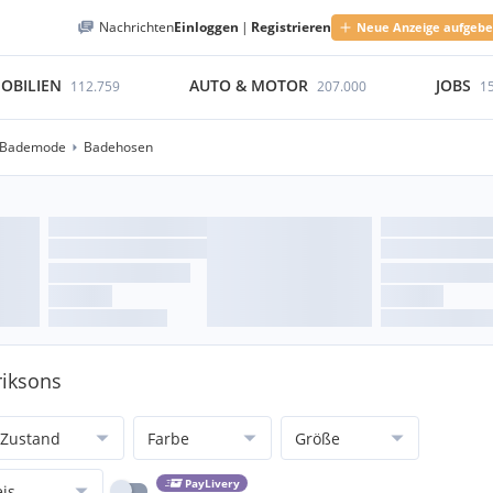
Nachrichten
Einloggen
|
Registrieren
Neue Anzeige aufgeb
OBILIEN
AUTO & MOTOR
JOBS
112.759
207.000
1
 Bademode
Badehosen
riksons
Zustand
Farbe
Größe
PayLivery
eis