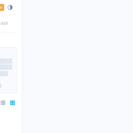
en
5.633