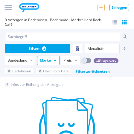
Einloggen
0 Anzeigen in Badehosen - Bademode - Marke: Hard Rock
Café
Filtern
2
Bundesland
Marke
Preis
PayLivery
Badehosen
Hard Rock Café
Filter zurücksetzen
Infos zur Reihung der Anzeigen