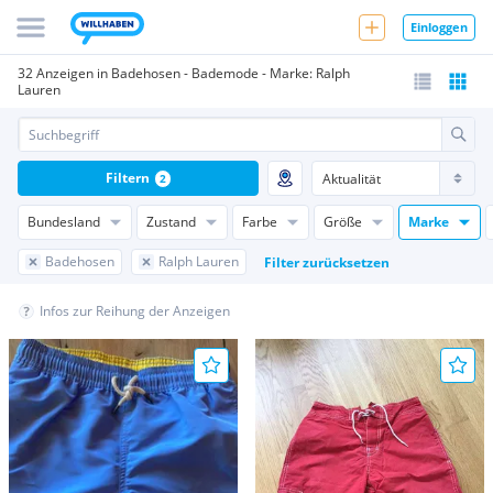
Einloggen
32 Anzeigen in Badehosen - Bademode - Marke: Ralph
Lauren
Filtern
2
Bundesland
Zustand
Farbe
Größe
Marke
Badehosen
Ralph Lauren
Filter zurücksetzen
Infos zur Reihung der Anzeigen