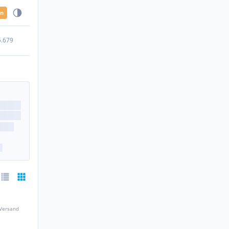
en
5.679
 Versand