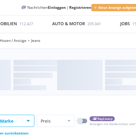
Nachrichten
Einloggen
|
Registrieren
Neue Anzeige aufgeb
OBILIEN
AUTO & MOTOR
JOBS
112.427
205.041
1
Hosen / Anzüge
Jeans
PayLivery
Marke
Preis
Anzeigen mit Käuferschutz und
ter zurücksetzen