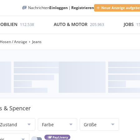
Nachrichten
Einloggen
|
Registrieren
Neue Anzeige aufgeb
OBILIEN
AUTO & MOTOR
JOBS
112.538
205.963
1
Hosen / Anzüge
Jeans
ks & Spencer
Zustand
Farbe
Größe
PayLivery
eis