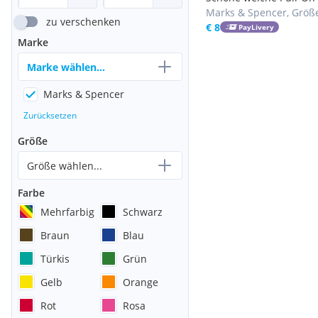
v. M&S, Gr. 122
Marks & Spencer, Größ
zu verschenken
€ 8
PayLivery
Marke
Marke wählen...
Marks & Spencer
Zurücksetzen
Größe
Größe wählen...
Farbe
Mehrfarbig
Schwarz
Braun
Blau
Türkis
Grün
Gelb
Orange
Rot
Rosa