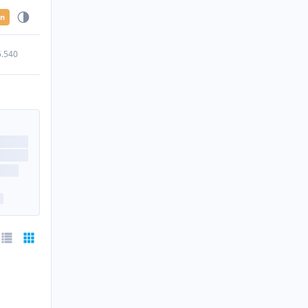
en
5.540