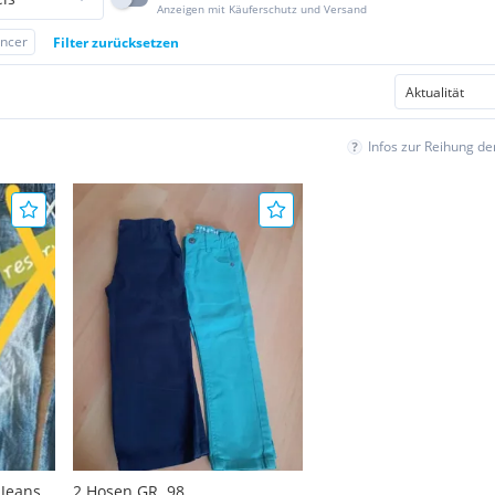
Anzeigen mit Käuferschutz und Versand
ncer
Filter zurücksetzen
Infos zur Reihung d
-Jeans
2 Hosen GR. 98