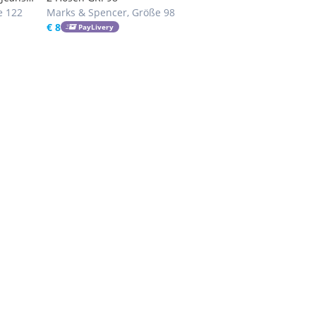
e 122
Marks & Spencer, Größe 98
€ 8
PayLivery