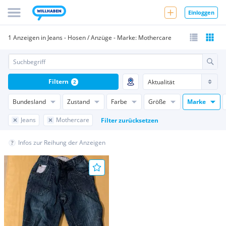
Einloggen
1 Anzeigen in Jeans - Hosen / Anzüge - Marke: Mothercare
Filtern
2
Bundesland
Zustand
Farbe
Größe
Marke
Jeans
Mothercare
Filter zurücksetzen
Infos zur Reihung der Anzeigen