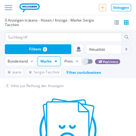
Einloggen
0 Anzeigen in Jeans - Hosen / Anzüge - Marke: Sergio
Tacchini
Filtern
2
Bundesland
Marke
Preis
PayLivery
Jeans
Sergio Tacchini
Filter zurücksetzen
Infos zur Reihung der Anzeigen