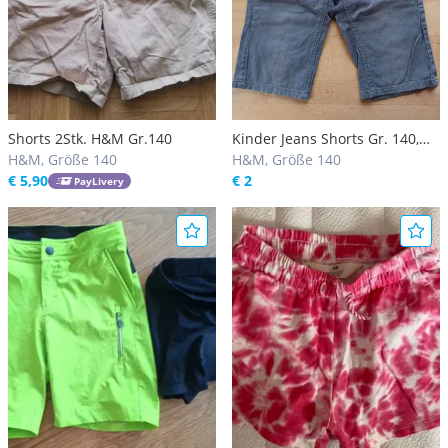
Shorts 2Stk. H&M Gr.140
Kinder Jeans Shorts Gr. 140,
H&M, Größe 140
grau
H&M, Größe 140
€ 5,90
€ 2
PayLivery