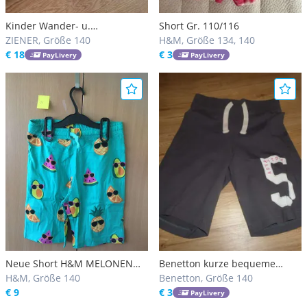
Kinder Wander- u.
Short Gr. 110/116
Fahrradhose Gr. 140
ZIENER, Größe 140
H&M, Größe 134, 140
€ 18
€ 3
PayLivery
PayLivery
Neue Short H&M MELONEN
Benetton kurze bequeme
140/100% Baumwolle/ Fixpreis
H&M, Größe 140
Sweathose grau Gr.140 w.
Benetton, Größe 140
€ 9
Neu!
€ 3
PayLivery