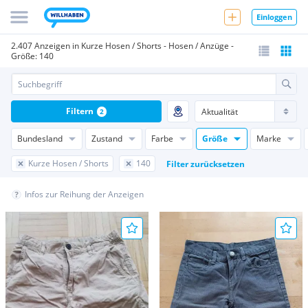
Einloggen
2.407 Anzeigen in Kurze Hosen / Shorts - Hosen / Anzüge -
Größe: 140
Filtern
2
Bundesland
Zustand
Farbe
Größe
Marke
Kurze Hosen / Shorts
140
Filter zurücksetzen
Infos zur Reihung der Anzeigen