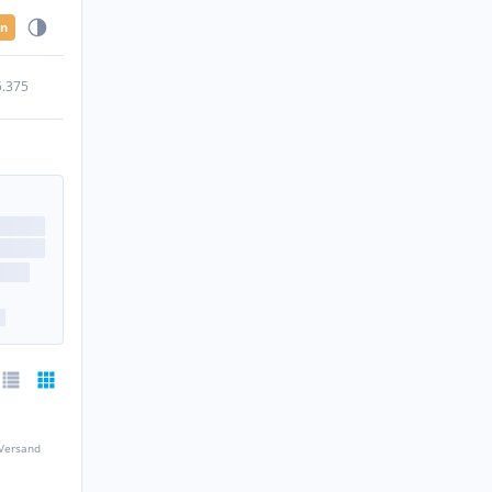
en
5.375
 Versand