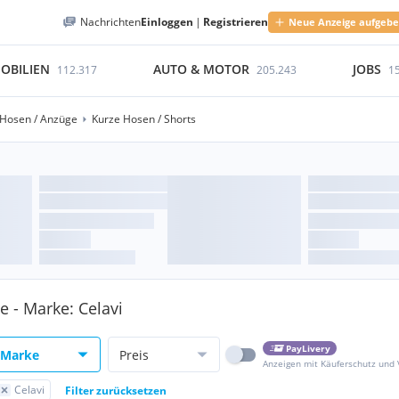
Nachrichten
Einloggen
|
Registrieren
Neue Anzeige aufgeb
OBILIEN
AUTO & MOTOR
JOBS
112.317
205.243
1
Hosen / Anzüge
Kurze Hosen / Shorts
e - Marke: Celavi
PayLivery
Marke
Preis
Anzeigen mit Käuferschutz und
Celavi
Filter zurücksetzen