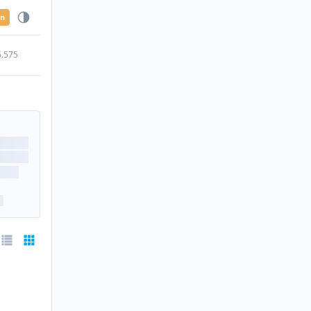
en
5.575