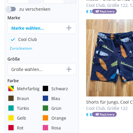
Cool Club, Größe 122, 1
zu verschenken
€ 5
PayLivery
Marke
Marke wählen...
Cool Club
Zurücksetzen
Größe
Größe wählen...
Farbe
Mehrfarbig
Schwarz
Braun
Blau
Shorts für Jungs, Cool C
Türkis
Grün
Größe 122
Cool Club, Größe 122
€ 6
PayLivery
Gelb
Orange
Rot
Rosa