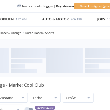
Nachrichten
Einloggen
|
Registrieren
Neue Anzeige aufgeb
OBILIEN
AUTO & MOTOR
JOBS
112.704
206.199
1
Hosen / Anzüge
Kurze Hosen / Shorts
ge - Marke: Cool Club
Zustand
Farbe
Größe
PayLivery
eis