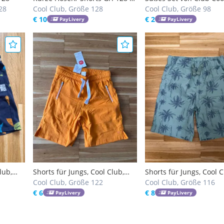
28
Stück)
Cool Club, Größe 128
86
Cool Club, Größe 98
€ 10
€ 2
PayLivery
PayLivery
lub,
Shorts für Jungs, Cool Club,
Shorts für Jungs, Cool C
Größe 122, neu
Cool Club, Größe 122
Größe 116
Cool Club, Größe 116
€ 6
€ 8
PayLivery
PayLivery