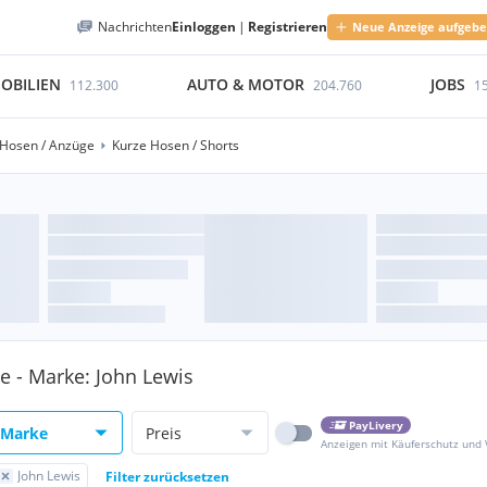
Nachrichten
Einloggen
|
Registrieren
Neue Anzeige aufgeb
OBILIEN
AUTO & MOTOR
JOBS
112.300
204.760
1
Hosen / Anzüge
Kurze Hosen / Shorts
e - Marke: John Lewis
PayLivery
Marke
Preis
Anzeigen mit Käuferschutz und
John Lewis
Filter zurücksetzen