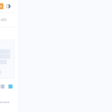
en
5.423
 Versand