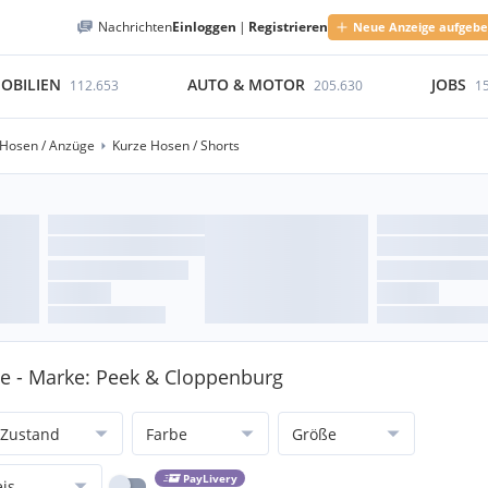
Nachrichten
Einloggen
|
Registrieren
Neue Anzeige aufgeb
OBILIEN
AUTO & MOTOR
JOBS
112.653
205.630
1
Hosen / Anzüge
Kurze Hosen / Shorts
ge - Marke: Peek & Cloppenburg
Zustand
Farbe
Größe
PayLivery
eis