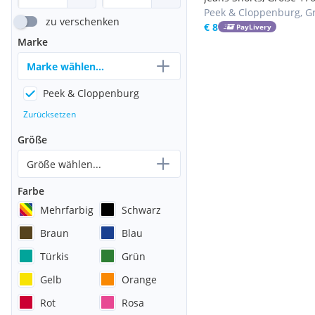
Peek & Cloppenburg, G
zu verschenken
176
€ 8
PayLivery
Marke
Marke wählen...
Peek & Cloppenburg
Zurücksetzen
Größe
Größe wählen...
Farbe
Mehrfarbig
Schwarz
Braun
Blau
Türkis
Grün
Gelb
Orange
Rot
Rosa