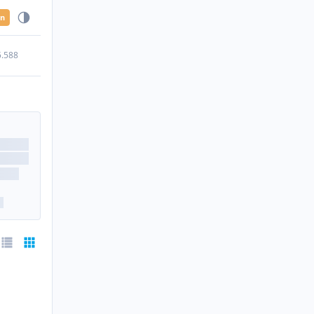
en
5.588