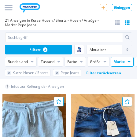
Einloggen
21 Anzeigen in Kurze Hosen / Shorts - Hosen / Anzüge -
Marke: Pepe Jeans
Filtern
2
Bundesland
Zustand
Farbe
Größe
Marke
Kurze Hosen / Shorts
Pepe Jeans
Filter zurücksetzen
Infos zur Reihung der Anzeigen