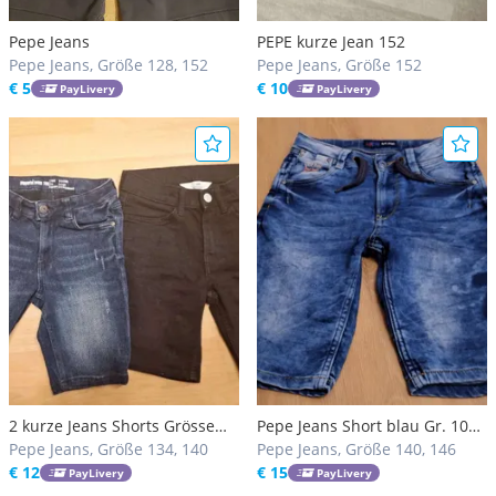
Pepe Jeans
PEPE kurze Jean 152
Pepe Jeans, Größe 128, 152
Pepe Jeans, Größe 152
€ 5
€ 10
PayLivery
PayLivery
2 kurze Jeans Shorts Grösse
Pepe Jeans Short blau Gr. 10
140 - wie neu!
Pepe Jeans, Größe 134, 140
Gr. 140-146 w. Neu!
Pepe Jeans, Größe 140, 146
€ 12
€ 15
PayLivery
PayLivery