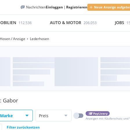
Nachrichten
Einloggen
|
Registrieren
Neue Anzeige aufgeb
OBILIEN
AUTO & MOTOR
JOBS
112.536
206.053
1
Hosen / Anzüge
Lederhosen
e: Gabor
PayLivery
Marke
Preis
Anzeigen mit Käuferschutz und
Filter zurücksetzen