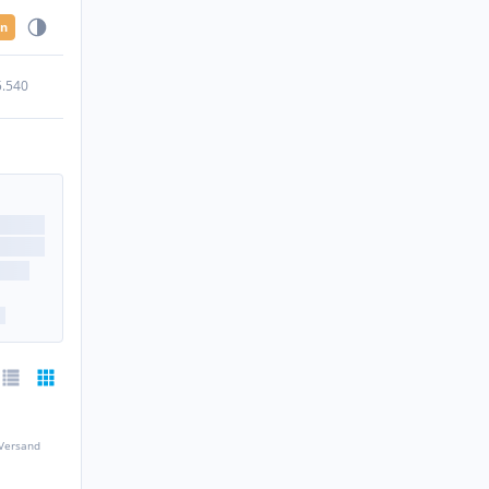
en
5.540
 Versand