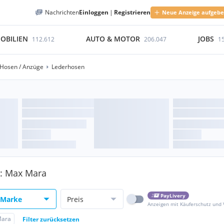
Nachrichten
Einloggen
|
Registrieren
Neue Anzeige aufgeb
OBILIEN
AUTO & MOTOR
JOBS
112.612
206.047
1
Hosen / Anzüge
Lederhosen
e: Max Mara
PayLivery
Marke
Preis
Anzeigen mit Käuferschutz und
Mara
Filter zurücksetzen