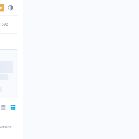
en
5.692
 Versand