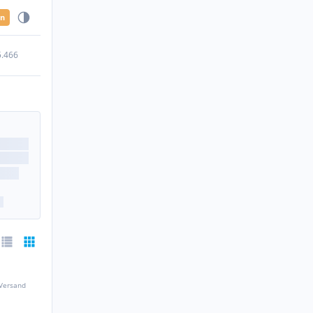
en
5.466
 Versand