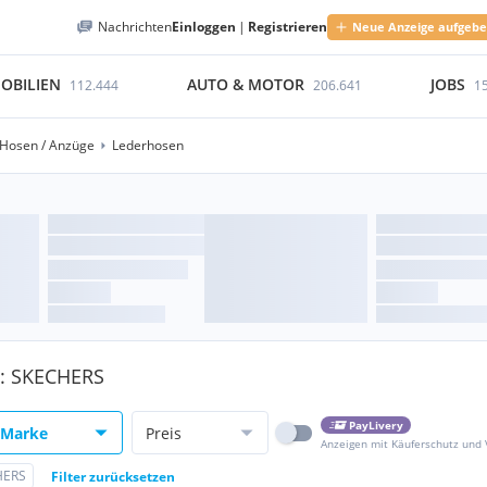
Nachrichten
Einloggen
|
Registrieren
Neue Anzeige aufgeb
OBILIEN
AUTO & MOTOR
JOBS
112.444
206.641
1
Hosen / Anzüge
Lederhosen
e: SKECHERS
PayLivery
Marke
Preis
Anzeigen mit Käuferschutz und
HERS
Filter zurücksetzen