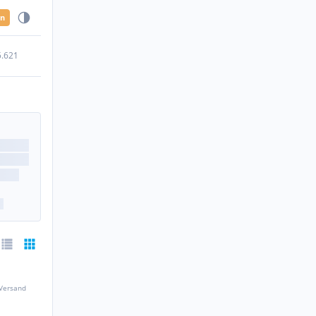
en
5.621
 Versand