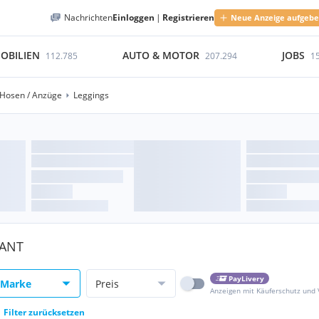
Nachrichten
Einloggen
|
Registrieren
Neue Anzeige aufgeb
OBILIEN
AUTO & MOTOR
JOBS
112.785
207.294
1
Hosen / Anzüge
Leggings
GANT
PayLivery
Marke
Preis
Anzeigen mit Käuferschutz und
Filter zurücksetzen