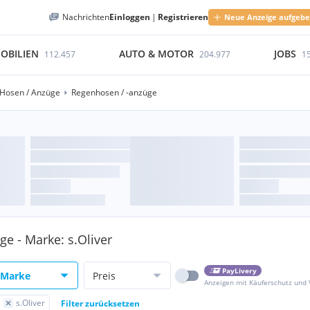
Nachrichten
Einloggen
|
Registrieren
Neue Anzeige aufgeb
OBILIEN
AUTO & MOTOR
JOBS
112.457
204.977
1
Hosen / Anzüge
Regenhosen / -anzüge
e - Marke: s.Oliver
PayLivery
Marke
Preis
Anzeigen mit Käuferschutz und
s.Oliver
Filter zurücksetzen