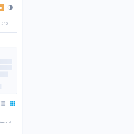
en
5.540
 Versand